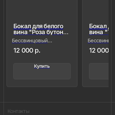
современности — важные,
живые,хрупкие, значимые как лично
для меня так и моего окружения,
чтобы мимолётное стало вечным, а
прекрасное обрело форму…
Лада Быстрицкая