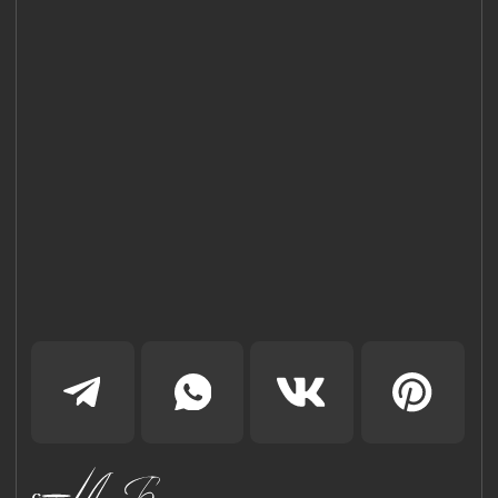
Санкт-Петербург, Сердобольская 65
Наш Сайт использует файлы cookie для Вашего
максимального удобства. Используя наш Сайт, Вы
соглашаетесь с
Политикой использования cookies-файлов
и
выражаете свое согласие на обработку Ваших
персональных данных с использованием сервисов аналитики
Яндекс.Метрика, AppMetrica, Google Analytics. В случае
Вашего несогласия с обработкой Ваших персональных
данных Вы можете отключить сохранение cookie в
настройках Вашего браузера. Спасибо, что Вы с нами!