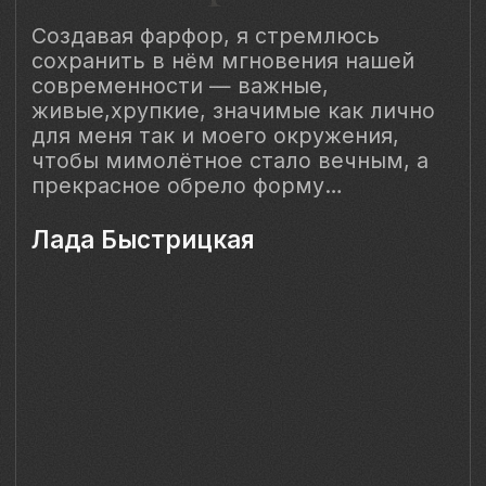
Уведомление о конфиденциальности
Политика cookie
ИП Быстрицкая Лада Альбертовна
ИНН 781401355757
ОГРНИП 318 784 700 212 401
Санкт-Петербург, Сердобольская 65
Наш Сайт использует файлы cookie для Вашего
максимального удобства. Используя наш Сайт, Вы
соглашаетесь с
Политикой использования cookies-файлов
и
выражаете свое согласие на обработку Ваших