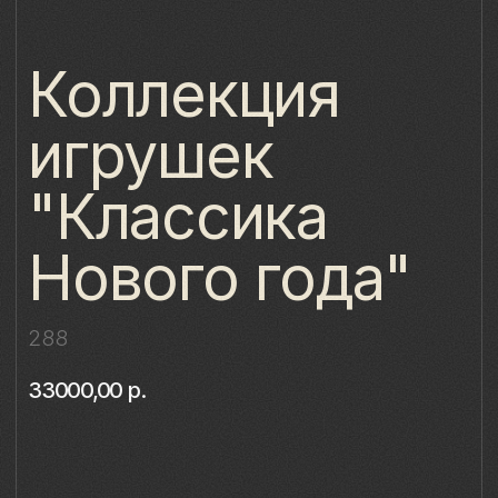
игрушек
"Классика
Нового года"
288
33000,00
р.
Купить
Когда за окном медленно кружит снег,
воздух наполняется ожиданием чуда,
а тёплый свет от свечей отражается
в стекле — именно тогда в дом
возвращается настоящее волшебство.
Коллекция фарфоровых ёлочных игрушек
«Классика Нового года» создана для