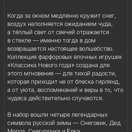
этого мгновения — для тихой радости,
которая приходит не от блеска гирлянд,
а от уюта, воспоминаний и веры в то, что
чудеса действительно случаются.
В набор вошли четыре легендарных
символа русской зимы — Снеговик, Дед
Мороз, Снегурочка и Ёлка.
Каждая игрушка выполнена вручную
из тонкого фарфора и расписана
в технике надглазурной живописи
с использованием глянцевого золота.
Эти миниатюры не просто украсят ель —
они принесут в дом свет, тепло
и ту особую атмосферу старинного
русского праздника, где детство,
ожидание и счастье живут рядом.
Материал: фарфор
Техника: ручное литье, надглазурная