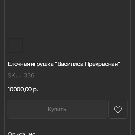
Елочная игрушка "Василиса Прекрасная"
SKU:
336
10000,00
р.
Купить
Описание
Материал: фарфор
Техника: ручное литье, надглазурная
живопись
Ширина: 9 см
Высота: 12 см
Комплект: 1 игрушка в подарочной
упаковке