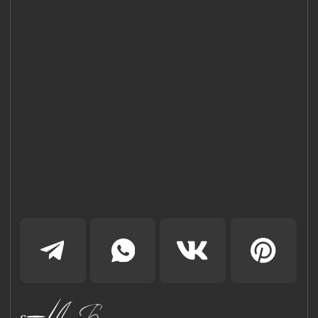
Санкт-Петербург, Сердобольская 65
Наш Сайт использует файлы cookie для Вашего
максимального удобства. Используя наш Сайт, Вы
соглашаетесь с
Политикой использования cookies-файлов
и
выражаете свое согласие на обработку Ваших
персональных данных с использованием сервисов аналитики
Яндекс.Метрика, AppMetrica, Google Analytics. В случае
Вашего несогласия с обработкой Ваших персональных
данных Вы можете отключить сохранение cookie в
настройках Вашего браузера. Спасибо, что Вы с нами!