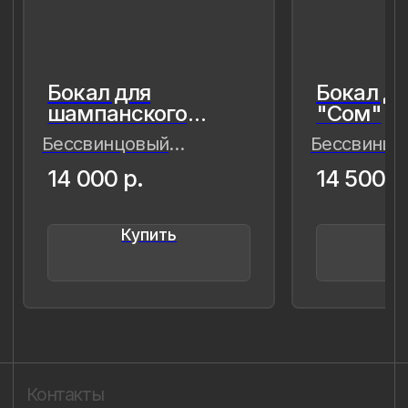
современности — важные,
живые,хрупкие, значимые как лично
для меня так и моего окружения,
чтобы мимолётное стало вечным, а
прекрасное обрело форму…
Лада Быстрицкая