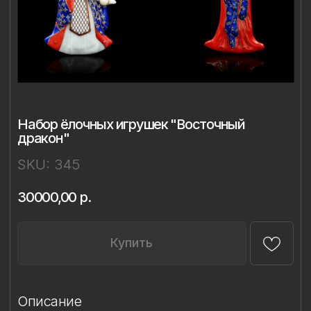
Набор ёлочных игрушек "Восточный
дракон"
SKU:
345
30000,00
р.
Купить
Описание
Материал: фарфор
Техника: ручное литье, надглазурная
живопись
Самурай: 7 x 15 см
Гейша: 6,5 x 14,5 см
Дракон: 13 x 13 см
Комплект: 3 игрушки в подарочной
упаковке