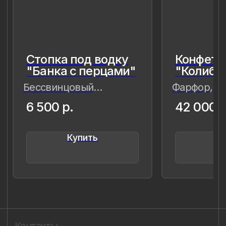
сохранить в нём мгновения нашей
современности — важные,
живые,хрупкие, значимые как лично
для меня так и моего окружения,
чтобы мимолётное стало вечным, а
прекрасное обрело форму…
Лада Быстрицкая